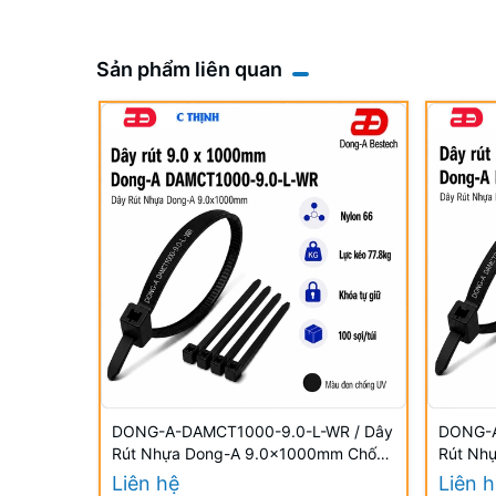
Sản phẩm liên quan
DONG-A-DAMCT1000-9.0-L-WR / Dây
DONG-A
Rút Nhựa Dong-A 9.0×1000mm Chống
Rút Nh
UV
UV
Liên hệ
Liên 