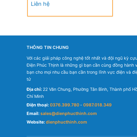
VINYL-INSULATED MALE
Liên hệ
DISCONNECTORS
THÔNG TIN CHUNG
Với các giải pháp công nghệ tốt nhất và đội ngũ kỳ cựu
Điện Phúc Thịnh là những gì bạn cần cùng đồng hành v
bạn cho mọi nhu cầu bạn cần trong lĩnh vực điện và đi
tử
Địa chỉ:
22 Văn Chung, Phường Tân Bình, Thành phố H
Chí Minh
Điện thoại:
0376.399.780
-
0987.018.349
Email:
sales@dienphucthinh.com
Website:
dienphucthinh.com