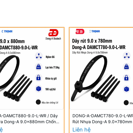
-DAMCT880-9.0-L-WR / Dây
DONG-A-DAMCT780-9.0-L-WR
ựa Dong-A 9.0×880mm Chống
Rút Nhựa Dong-A 9.0×780mm
UV
hệ
Liên hệ