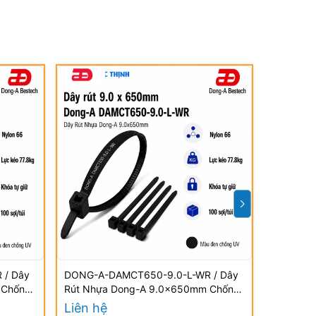
 / Dây
DONG-A-DAMCT650-9.0-L-WR / Dây
DONG-A-
 Chống
Rút Nhựa Dong-A 9.0×650mm Chống
Rút Nhự
UV
UV
Liên hệ
Liên hệ