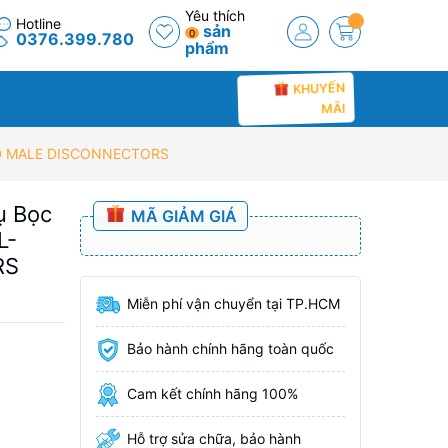
Yêu thích
Hotline
sản
0
0376.399.780
phẩm
KHUYẾN
MÃI
ATED MALE DISCONNECTORS
ụ Bọc
MÃ GIẢM GIÁ
L-
RS
Miễn phí vận chuyển tại TP.HCM
Bảo hành chính hãng toàn quốc
Cam kết chính hãng 100%
Hỗ trợ sửa chữa, bảo hành