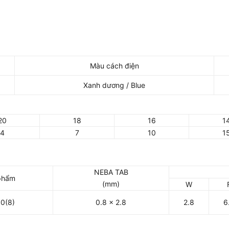
Màu cách điện
Xanh dương / Blue
20
18
16
1
4
7
10
1
NEBA TAB
phẩm
(mm)
W
0(8)
0.8 x 2.8
2.8
6