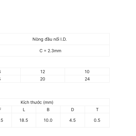
Nòng đầu nối I.D.
C = 2.3mm
4
12
10
5
20
24
Kích thước (mm)
F
L
B
D
T
.5
18.5
10.0
4.5
0.5