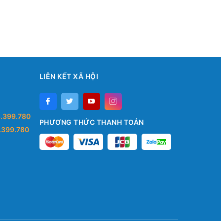
LIÊN KẾT XÃ HỘI
.399.780
PHƯƠNG THỨC THANH TOÁN
.399.780