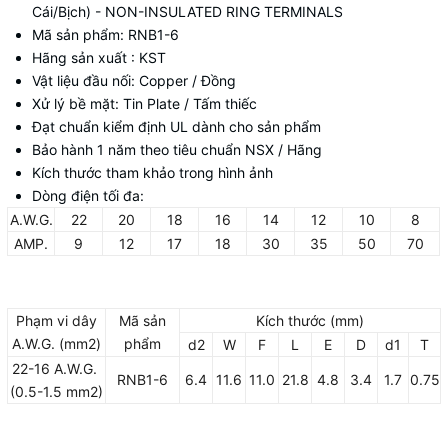
Cái/Bịch) - NON-INSULATED RING TERMINALS
Mã sản phẩm: RNB1-6
Hãng sản xuất : KST
Vật liệu đầu nối: Copper / Đồng
Xử lý bề mặt: Tin Plate / Tấm thiếc
Đạt chuẩn kiểm định UL dành cho sản phẩm
Bảo hành 1 năm theo tiêu chuẩn NSX / Hãng
Kích thước tham khảo trong hình ảnh
Dòng điện tối đa:
A.W.G.
22
20
18
16
14
12
10
8
AMP.
9
12
17
18
30
35
50
70
Phạm vi dây
Mã sản
Kích thước (mm)
A.W.G. (mm2)
phẩm
d2
W
F
L
E
D
d1
T
22-16 A.W.G.
RNB1-6
6.4
11.6
11.0
21.8
4.8
3.4
1.7
0.75
(0.5-1.5 mm2)