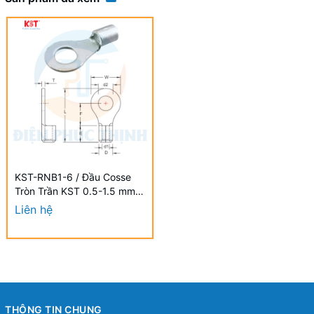
KST-RNB1-6 / Đầu Cosse
Tròn Trần KST 0.5-1.5 mm2
(100 Cái/Bịch) - NON-
Liên hệ
INSULATED RING
TERMINALS
THÔNG TIN CHUNG