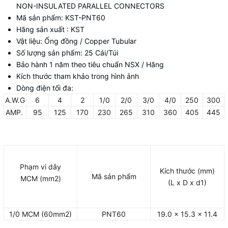
NON-INSULATED PARALLEL CONNECTORS
Mã sản phẩm: KST-PNT60
Hãng sản xuất : KST
Vật liệu: Ống đồng / Copper Tubular
Số lượng sản phẩm: 25 Cái/Túi
Bảo hành 1 năm theo tiêu chuẩn NSX / Hãng
Kích thước tham khảo trong hình ảnh
Dòng điện tối đa:
A.W.G
6
4
2
1/0
2/0
3/0
4/0
250
300
AMP.
95
125
170
230
265
310
360
405
445
Phạm vi dây
Kích thước (mm)
Mã sản phẩm
MCM (mm2)
(L x D x d1)
1/0 MCM (60mm2)
PNT60
19.0 x 15.3 x 11.4