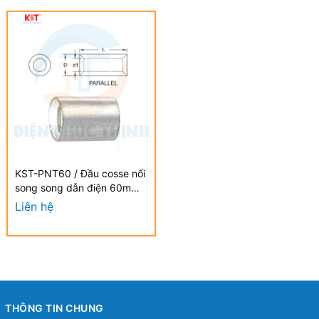
KST-PNT60 / Đầu cosse nối
song song dẫn điện 60mm2
- NON-INSULATED
Liên hệ
PARALLEL CONNECTORS
hãng KST
THÔNG TIN CHUNG