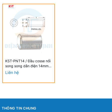
KST-PNT14 / Đầu cosse nối
song song dẫn điện 14mm2
- NON-INSULATED
Liên hệ
PARALLEL CONNECTORS
hãng KST
THÔNG TIN CHUNG