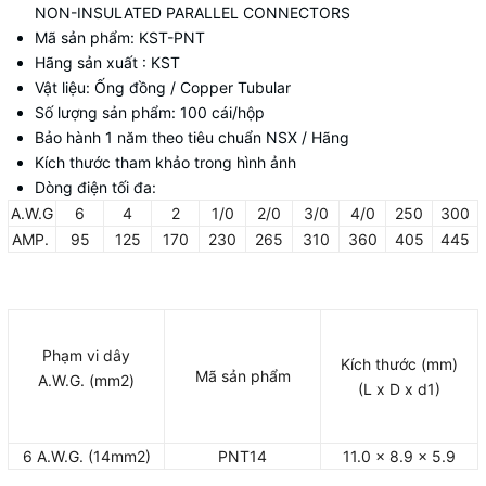
NON-INSULATED PARALLEL CONNECTORS
Mã sản phẩm: KST-PNT
Hãng sản xuất : KST
Vật liệu: Ống đồng / Copper Tubular
Số lượng sản phẩm: 100 cái/hộp
Bảo hành 1 năm theo tiêu chuẩn NSX / Hãng
Kích thước tham khảo trong hình ảnh
Dòng điện tối đa:
A.W.G
6
4
2
1/0
2/0
3/0
4/0
250
300
AMP.
95
125
170
230
265
310
360
405
445
Phạm vi dây
Kích thước (mm)
Mã sản phẩm
A.W.G. (mm2)
(L x D x d1)
6 A.W.G. (14mm2)
PNT14
11.0 x 8.9 x 5.9