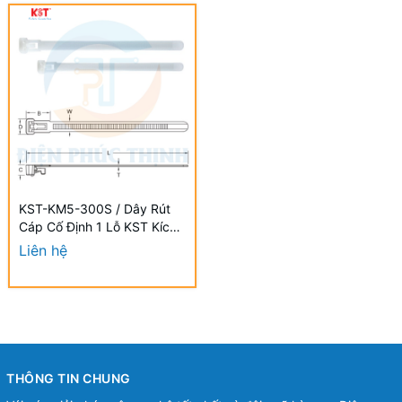
KST-KM5-300S / Dây Rút
Cáp Cố Định 1 Lỗ KST Kích
Thước 310x4.8mm -
Liên hệ
MOUNTING CABLE TIES
THÔNG TIN CHUNG