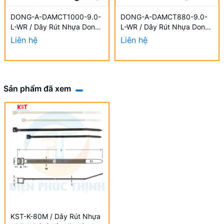
DONG-A-DAMCT1000-9.0-
DONG-A-DAMCT880-9.0-
L-WR / Dây Rút Nhựa Dong-
L-WR / Dây Rút Nhựa Dong-
A 9.0×1000mm Chống UV
A 9.0×880mm Chống UV
Liên hệ
Liên hệ
Sản phẩm đã xem
KST-K-80M / Dây Rút Nhựa