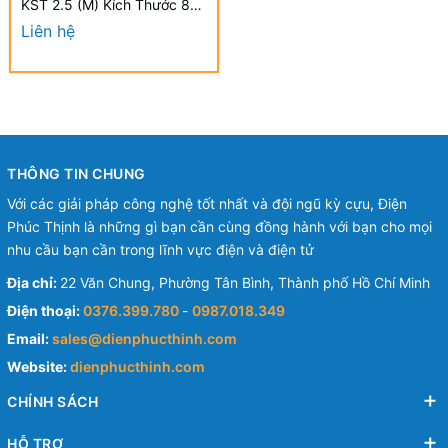
KST 2.5 (M) Kích Thước 80
x 2.5mm (100 Cái/Bịch) -
Liên hệ
Nylon cable ties
THÔNG TIN CHUNG
Với các giải pháp công nghệ tốt nhất và đội ngũ kỳ cựu, Điện
Phúc Thịnh là những gì bạn cần cùng đồng hành với bạn cho mọi
nhu cầu bạn cần trong lĩnh vực điện và điện tử
Địa chỉ:
22 Văn Chung, Phường Tân Bình, Thành phố Hồ Chí Minh
Điện thoại:
0376.399.780
-
0987.018.349
Email:
sales@dienphucthinh.com
Website:
dienphucthinh.com
CHÍNH SÁCH
HỖ TRỢ