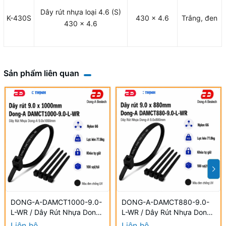
Dây rút nhựa loại 4.6 (S)
K-430S
430 x 4.6
Trắng, đen
430 x 4.6
Sản phẩm liên quan
DONG-A-DAMCT1000-9.0-
DONG-A-DAMCT880-9.0-
L-WR / Dây Rút Nhựa Dong-
L-WR / Dây Rút Nhựa Dong-
A 9.0×1000mm Chống UV
A 9.0×880mm Chống UV
Liên hệ
Liên hệ