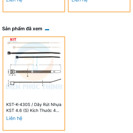
Sản phẩm đã xem
KST-K-430S / Dây Rút Nhựa
KST 4.6 (S) Kích Thước 430
x 4.6mm (100 Cái/Bịch) -
Liên hệ
Nylon cable ties