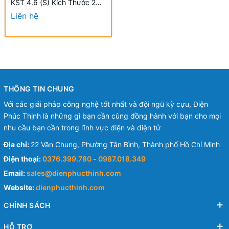
KST 4.6 (S) Kích Thước 200
x 4.6mm (100 Cái/Bịch) -
Liên hệ
Nylon cable ties
THÔNG TIN CHUNG
Với các giải pháp công nghệ tốt nhất và đội ngũ kỳ cựu, Điện
Phúc Thịnh là những gì bạn cần cùng đồng hành với bạn cho mọi
nhu cầu bạn cần trong lĩnh vực điện và điện tử
Địa chỉ:
22 Văn Chung, Phường Tân Bình, Thành phố Hồ Chí Minh
Điện thoại:
0376.399.780
-
0987.018.349
Email:
sales@dienphucthinh.com
Website:
dienphucthinh.com
CHÍNH SÁCH
HỖ TRỢ