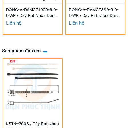
DONG-A-DAMCT1000-9.0-
DONG-A-DAMCT880-9.0-
L-WR / Dây Rút Nhựa Dong-
L-WR / Dây Rút Nhựa Dong-
A 9.0×1000mm Chống UV
A 9.0×880mm Chống UV
Liên hệ
Liên hệ
Sản phẩm đã xem
KST-K-200S / Dây Rút Nhựa