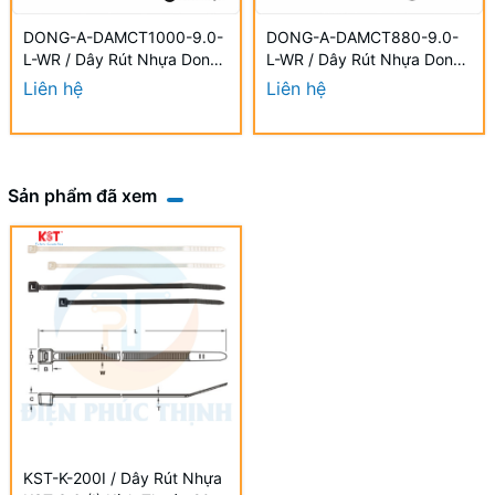
DONG-A-DAMCT1000-9.0-
DONG-A-DAMCT880-9.0-
L-WR / Dây Rút Nhựa Dong-
L-WR / Dây Rút Nhựa Dong-
A 9.0×1000mm Chống UV
A 9.0×880mm Chống UV
Liên hệ
Liên hệ
Sản phẩm đã xem
KST-K-200I / Dây Rút Nhựa