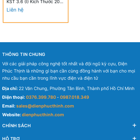
KST 3.6 (I) Kích Thước 200
x 3.6mm (100 Cái/Bịch) -
Liên hệ
Nylon cable ties
THÔNG TIN CHUNG
Với các giải pháp công nghệ tốt nhất và đội ngũ kỳ cựu, Điện
Phúc Thịnh là những gì bạn cần cùng đồng hành với bạn cho mọi
nhu cầu bạn cần trong lĩnh vực điện và điện tử
Địa chỉ:
22 Văn Chung, Phường Tân Bình, Thành phố Hồ Chí Minh
Điện thoại:
0376.399.780
-
0987.018.349
Email:
sales@dienphucthinh.com
Website:
dienphucthinh.com
CHÍNH SÁCH
HỖ TRỢ