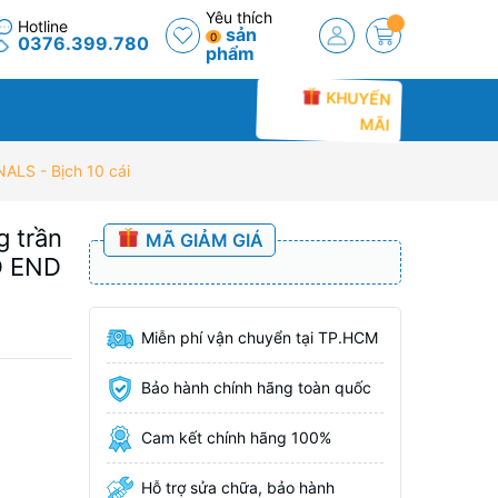
Yêu thích
Hotline
sản
0
0376.399.780
phẩm
KHUYẾN
MÃI
LS - Bịch 10 cái
g trần
MÃ GIẢM GIÁ
D END
Miễn phí vận chuyển tại TP.HCM
Bảo hành chính hãng toàn quốc
Cam kết chính hãng 100%
Hỗ trợ sửa chữa, bảo hành