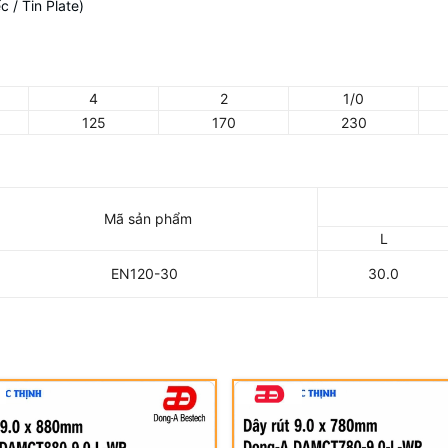
 / Tin Plate)
4
2
1/0
125
170
230
Mã sản phẩm
L
EN120-30
30.0