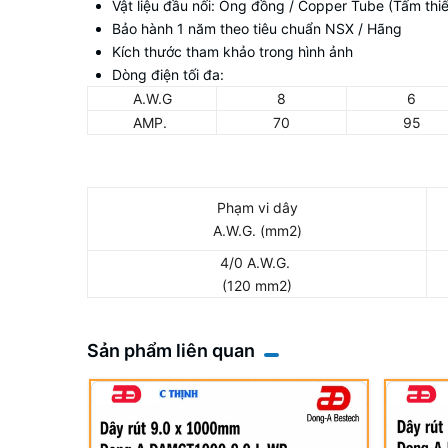
Vật liệu đầu nối: Ống đồng / Copper Tube (Tấm thiếc
Bảo hành 1 năm theo tiêu chuẩn NSX / Hãng
Kích thước tham khảo trong hình ảnh
Dòng điện tối đa:
A.W.G
8
6
AMP.
70
95
Phạm vi dây
A.W.G. (mm2)
4/0 A.W.G.
(120 mm2)
Sản phẩm liên quan