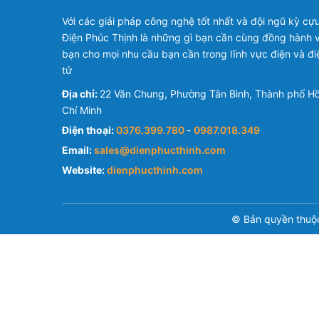
Với các giải pháp công nghệ tốt nhất và đội ngũ kỳ cựu
Điện Phúc Thịnh là những gì bạn cần cùng đồng hành v
bạn cho mọi nhu cầu bạn cần trong lĩnh vực điện và đi
tử
Địa chỉ:
22 Văn Chung, Phường Tân Bình, Thành phố H
Chí Minh
Điện thoại:
0376.399.780
-
0987.018.349
Email:
sales@dienphucthinh.com
Website:
dienphucthinh.com
© Bản quyền thuộ