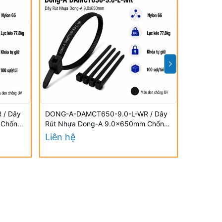
 / Dây
DONG-A-DAMCT650-9.0-L-WR / Dây
DONG-A-
 Chống
Rút Nhựa Dong-A 9.0×650mm Chống
Rút Nhự
UV
UV
Liên hệ
Liên hệ