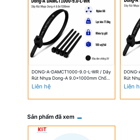
DONG-A-DAMCT1000-9.0-L-WR / Dây
DONG-A
Rút Nhựa Dong-A 9.0×1000mm Chống
Rút Nh
UV
UV
Liên hệ
Liên 
Sản phẩm đã xem