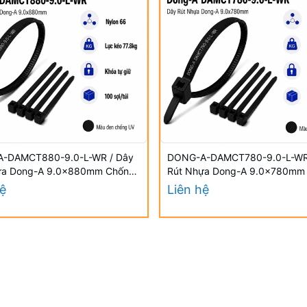
-DAMCT880-9.0-L-WR / Dây
DONG-A-DAMCT780-9.0-L-WR
ựa Dong-A 9.0×880mm Chống
Rút Nhựa Dong-A 9.0×780mm
UV
hệ
Liên hệ