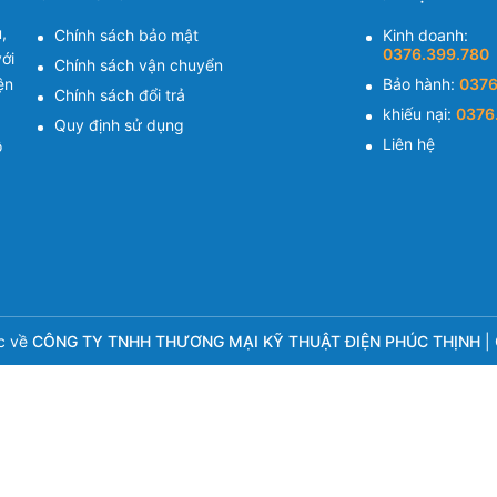
,
Chính sách bảo mật
Kinh doanh:
0376.399.780
ới
Chính sách vận chuyển
ện
Bảo hành:
0376
Chính sách đổi trả
khiếu nại:
0376
Quy định sử dụng
Liên hệ
ồ
c về
CÔNG TY TNHH THƯƠNG MẠI KỸ THUẬT ĐIỆN PHÚC THỊNH
|