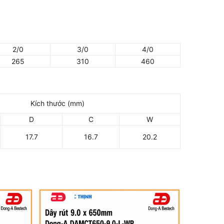
2/0
3/0
4/0
265
310
460
Kích thước (mm)
D
C
W
17.7
16.7
20.2