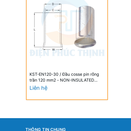
KST-EN120-30 / Đầu cosse pin rỗng
trần 120 mm2 - NON-INSULATED
CORD END TERMINALS - Bịch 10 cái
Liên hệ
THÔNG TIN CHUNG