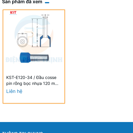
Sản phẩm đã xem
KST-E120-34 / Đầu cosse
pin rỗng bọc nhựa 120 mm2
- NYLON-INSULATED
Liên hệ
CORD END TERMINALS (E
SERIES) hãng KST