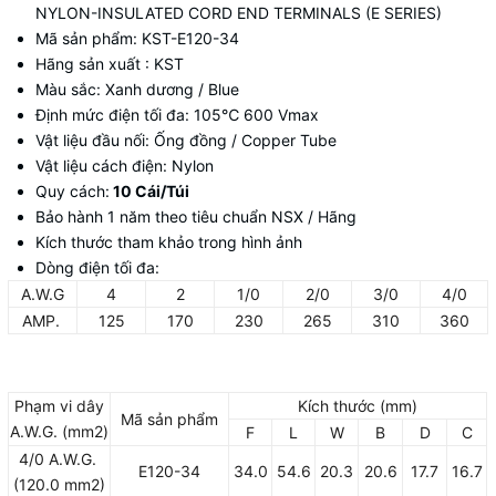
NYLON-INSULATED CORD END TERMINALS (E SERIES)
Mã sản phẩm: KST-E120-34
Hãng sản xuất : KST
Màu sắc: Xanh dương / Blue
Định mức điện tối đa: 105
℃
600 Vmax
Vật liệu đầu nối: Ống đồng / Copper Tube
Vật liệu cách điện: Nylon
Quy cách:
10 Cái/Túi
Bảo hành 1 năm theo tiêu chuẩn NSX / Hãng
Kích thước tham khảo trong hình ảnh
Dòng điện tối đa:
A.W.G
4
2
1/0
2/0
3/0
4/0
AMP.
125
170
230
265
310
360
Phạm vi dây
Kích thước (mm)
Mã sản phẩm
A.W.G. (mm2)
F
L
W
B
D
C
4/0 A.W.G.
E120-34
34.0
54.6
20.3
20.6
17.7
16.7
(120.0 mm2)