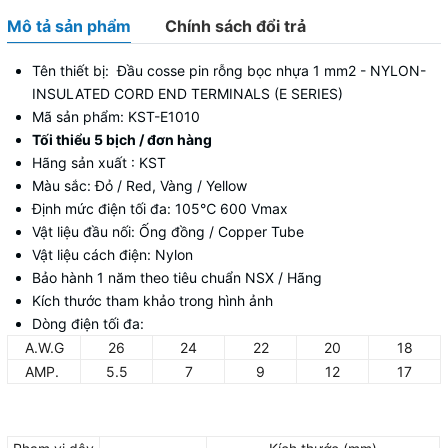
Mô tả sản phẩm
Chính sách đổi trả
Tên thiết bị: Đầu cosse pin rỗng bọc nhựa 1 mm2 - NYLON-
INSULATED CORD END TERMINALS (E SERIES)
Mã sản phẩm: KST-E1010
Tối thiểu 5 bịch / đơn hàng
Hãng sản xuất : KST
Màu sắc: Đỏ / Red, Vàng / Yellow
Định mức điện tối đa: 105
℃
600 Vmax
Vật liệu đầu nối: Ống đồng / Copper Tube
Vật liệu cách điện: Nylon
Bảo hành 1 năm theo tiêu chuẩn NSX / Hãng
Kích thước tham khảo trong hình ảnh
Dòng điện tối đa:
A.W.G
26
24
22
20
18
AMP.
5.5
7
9
12
17