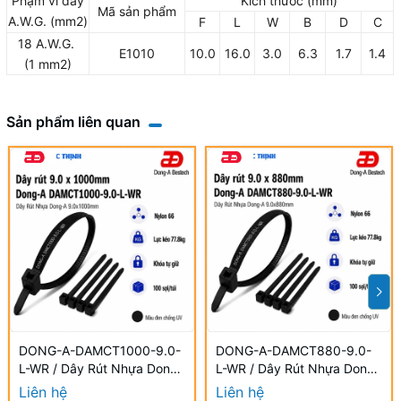
Phạm vi dây
Kích thước (mm)
Mã sản phẩm
A.W.G. (mm2)
F
L
W
B
D
C
18 A.W.G.
E1010
10.0
16.0
3.0
6.3
1.7
1.4
(1 mm2)
Sản phẩm liên quan
DONG-A-DAMCT1000-9.0-
DONG-A-DAMCT880-9.0-
L-WR / Dây Rút Nhựa Dong-
L-WR / Dây Rút Nhựa Dong-
A 9.0×1000mm Chống UV
A 9.0×880mm Chống UV
Liên hệ
Liên hệ