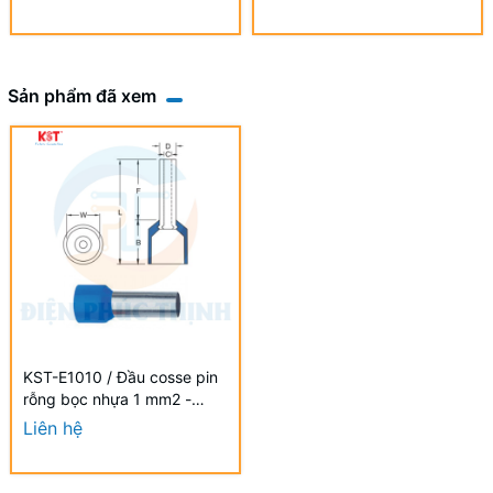
Sản phẩm đã xem
KST-E1010 / Đầu cosse pin
rỗng bọc nhựa 1 mm2 -
NYLON-INSULATED CORD
Liên hệ
END TERMINALS (E SERIES)
hãng KST