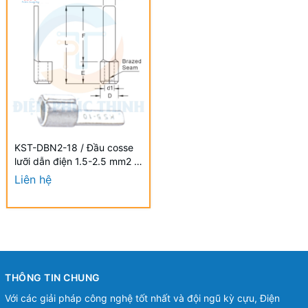
KST-DBN2-18 / Đầu cosse
lưỡi dẫn điện 1.5-2.5 mm2 -
NON-INSULATED BLADE
Liên hệ
TERMINALS hãng KST
THÔNG TIN CHUNG
Với các giải pháp công nghệ tốt nhất và đội ngũ kỳ cựu, Điện