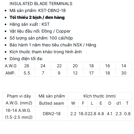
INSULATED BLADE TERMINALS
Mã sản phẩm: KST-DBN2-18
Tối thiểu 2 bịch / đơn hàng
Hãng sản xuất : KST
Vật liệu đầu nối: Đồng / Copper
Số lượng sản phẩm: 100 cái/hộp
Bảo hành 1 năm theo tiêu chuẩn NSX / Hãng
Kích thước tham khảo trong hình ảnh
Dòng điện tối đa:
A.W.G
26
24
22
20
18
16
14
AMP.
5.5
7
9
12
17
18
30
Phạm vi dây
Mã sản phẩm
Kích thước (mm)
A.W.G. (mm2)
Butted seam
W
F
L
E
D
d1
T
16-14 A.W.G.
DBN2-18
2.2
18.0
22.8
4.8
4.1
2.3
0.8
(1.5-2.5 mm2)