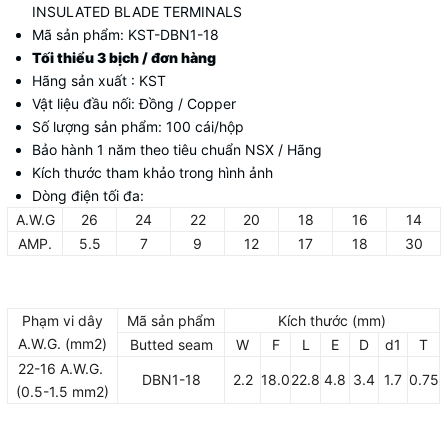
INSULATED BLADE TERMINALS
Mã sản phẩm: KST-DBN1-18
Tối thiểu 3 bịch / đơn hàng
Hãng sản xuất : KST
Vật liệu đầu nối: Đồng / Copper
Số lượng sản phẩm: 100 cái/hộp
Bảo hành 1 năm theo tiêu chuẩn NSX / Hãng
Kích thước tham khảo trong hình ảnh
Dòng điện tối đa:
A.W.G
26
24
22
20
18
16
14
AMP.
5.5
7
9
12
17
18
30
Phạm vi dây
Mã sản phẩm
Kích thước (mm)
A.W.G. (mm2)
Butted seam
W
F
L
E
D
d1
T
22-16 A.W.G.
DBN1-18
2.2
18.0
22.8
4.8
3.4
1.7
0.75
(0.5-1.5 mm2)