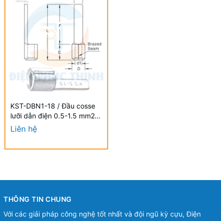
KST-DBN1-18 / Đầu cosse
lưỡi dẫn điện 0.5-1.5 mm2 -
NON-INSULATED BLADE
Liên hệ
TERMINALS hãng KST
THÔNG TIN CHUNG
Với các giải pháp công nghệ tốt nhất và đội ngũ kỳ cựu, Điện