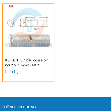
KST-BNT3 / Đầu cosse pin
nối 2.5-4 mm2 - NON-
INSULATED BUTT
Liên hệ
CONNECTORS hãng KST
THÔNG TIN CHUNG