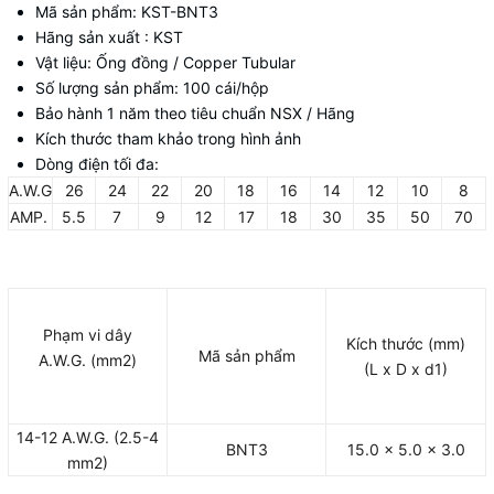
Mã sản phẩm: KST-BNT3
Hãng sản xuất : KST
Vật liệu: Ống đồng / Copper Tubular
Số lượng sản phẩm: 100 cái/hộp
Bảo hành 1 năm theo tiêu chuẩn NSX / Hãng
Kích thước tham khảo trong hình ảnh
Dòng điện tối đa:
A.W.G
26
24
22
20
18
16
14
12
10
8
AMP.
5.5
7
9
12
17
18
30
35
50
70
Phạm vi dây
Kích thước (mm)
Mã sản phẩm
A.W.G. (mm2)
(L x D x d1)
14-12 A.W.G. (2.5-4
BNT3
15.0 x 5.0 x 3.0
mm2)