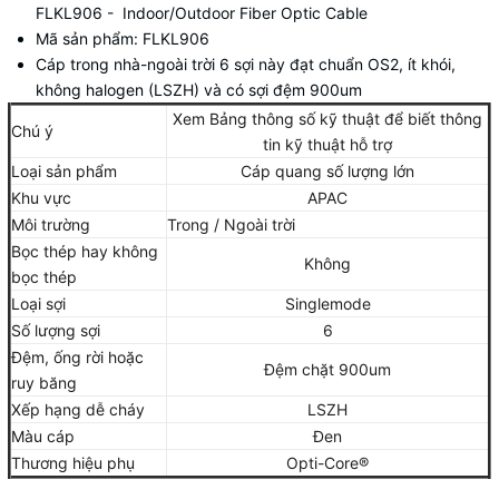
FLKL906 - Indoor/Outdoor Fiber Optic Cable
Mã sản phẩm: FLKL906
Cáp trong nhà-ngoài trời 6 sợi này đạt chuẩn OS2, ít khói,
không halogen (LSZH) và có sợi đệm 900um
Xem Bảng thông số kỹ thuật để biết thông
Chú ý
tin kỹ thuật hỗ trợ
Loại sản phẩm
Cáp quang số lượng lớn
Khu vực
APAC
Môi trường
Trong / Ngoài trời
Bọc thép hay không
Không
bọc thép
Loại sợi
Singlemode
Số lượng sợi
6
Đệm, ống rời hoặc
Đệm chặt 900um
ruy băng
Xếp hạng dễ cháy
LSZH
Màu cáp
Đen
Thương hiệu phụ
Opti-Core®