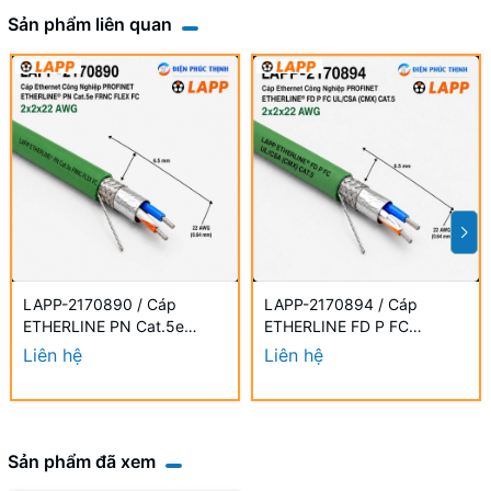
Sản phẩm liên quan
LAPP-2170890 / Cáp
LAPP-2170894 / Cáp
ETHERLINE PN Cat.5e
ETHERLINE FD P FC
FRNC FLEX FC 2x2x22 AWG
UL/CSA CAT.5 2x2x22 AWG
Liên hệ
Liên hệ
Sản phẩm đã xem