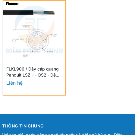
FLKL906 / Dây cáp quang
Panduit LSZH - OS2 - Đệm
900um FLKL906 -
Liên hệ
Indoor/Outdoor Fiber Optic
Cable
THÔNG TIN CHUNG
Với các giải pháp công nghệ tốt nhất và đội ngũ kỳ cựu, Điện