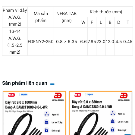
Phạm vi dây
Kích thước (mm)
Mã sản
NEBA TAB
A.W.G.
phẩm
(mm)
W
F
L
B
D
T
(mm2)
16-14
A.W.G.
FDFNY2-250
0.8 x 6.35
6.6
7.85
23.0
12.0
4.5
0.45
(1.5-2.5
mm2)
Sản phẩm liên quan