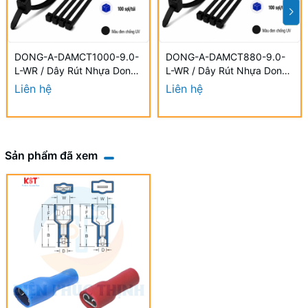
DONG-A-DAMCT1000-9.0-
DONG-A-DAMCT880-9.0-
L-WR / Dây Rút Nhựa Dong-
L-WR / Dây Rút Nhựa Dong-
A 9.0×1000mm Chống UV
A 9.0×880mm Chống UV
Liên hệ
Liên hệ
Sản phẩm đã xem