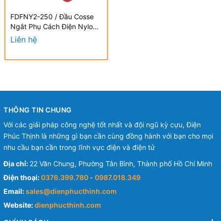
FDFNY2-250 / Đầu Cosse
Ngắt Phụ Cách Điện Nylon
(Cái) KST 1.5-2.5 mm -
Liên hệ
NYLON-FULLY INSULATED
FEMALE DISCONNECTORS
THÔNG TIN CHUNG
Với các giải pháp công nghệ tốt nhất và đội ngũ kỳ cựu, Điện
Phúc Thịnh là những gì bạn cần cùng đồng hành với bạn cho mọi
nhu cầu bạn cần trong lĩnh vực điện và điện tử
Địa chỉ:
22 Văn Chung, Phường Tân Bình, Thành phố Hồ Chí Minh
Điện thoại:
0376.399.780
-
0987.018.349
Email:
sales@dienphucthinh.com
Website:
dienphucthinh.com