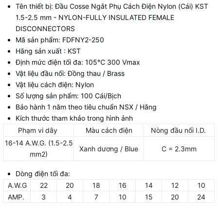
Tên thiết bị: Đầu Cosse Ngắt Phụ Cách Điện Nylon (Cái) KST
1.5-2.5 mm - NYLON-FULLY INSULATED FEMALE
DISCONNECTORS
Mã sản phẩm: FDFNY2-250
Hãng sản xuất : KST
Định mức điện tối đa: 105
℃
300 Vmax
Vật liệu đầu nối: Đồng thau / Brass
Vật liệu cách điện: Nylon
Số lượng sản phẩm: 100 Cái/Bịch
Bảo hành 1 năm theo tiêu chuẩn NSX / Hãng
Kích thước tham khảo trong hình ảnh
Phạm vi dây
Màu cách điện
Nòng đầu nối I.D.
16-14 A.W.G. (1.5-2.5
Xanh dương / Blue
C = 2.3mm
mm2)
Dòng điện tối đa:
A.W.G
22
20
18
16
14
12
10
AMP.
3
4
7
10
15
20
24