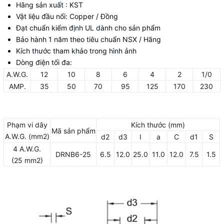
Hãng sản xuất : KST
Vật liệu đầu nối: Copper / Đồng
Đạt chuẩn kiểm định UL dành cho sản phẩm
Bảo hành 1 năm theo tiêu chuẩn NSX / Hãng
Kích thước tham khảo trong hình ảnh
Dòng điện tối đa:
A.W.G.
12
10
8
6
4
2
1/0
AMP.
35
50
70
95
125
170
230
Phạm vi dây
Kích thước (mm)
Mã sản phẩm
A.W.G. (mm2)
d2
d3
I
a
C
d1
S
4 A.W.G.
DRNB6-25
6.5
12.0
25.0
11.0
12.0
7.5
1.5
(25 mm2)