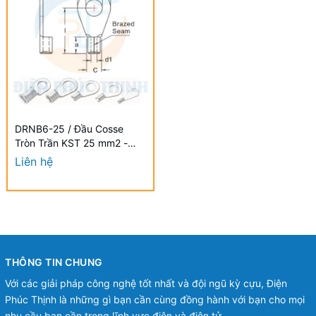
DRNB6-25 / Đầu Cosse
Tròn Trần KST 25 mm2 -
NON-INSULATED RING
Liên hệ
TERMINALS
THÔNG TIN CHUNG
Với các giải pháp công nghệ tốt nhất và đội ngũ kỳ cựu, Điện
Phúc Thịnh là những gì bạn cần cùng đồng hành với bạn cho mọi
nhu cầu bạn cần trong lĩnh vực điện và điện tử