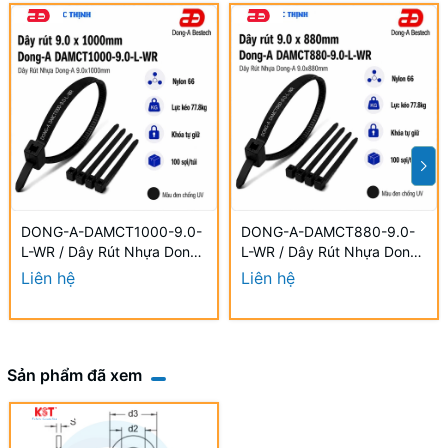
DONG-A-DAMCT1000-9.0-
DONG-A-DAMCT880-9.0-
L-WR / Dây Rút Nhựa Dong-
L-WR / Dây Rút Nhựa Dong-
A 9.0×1000mm Chống UV
A 9.0×880mm Chống UV
Liên hệ
Liên hệ
Sản phẩm đã xem