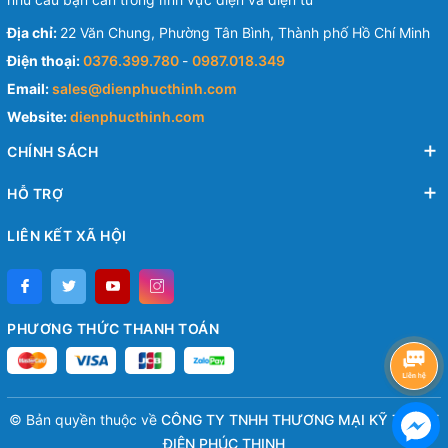
Địa chỉ:
22 Văn Chung, Phường Tân Bình, Thành phố Hồ Chí Minh
Điện thoại:
0376.399.780
-
0987.018.349
Email:
sales@dienphucthinh.com
Website:
dienphucthinh.com
CHÍNH SÁCH
HỖ TRỢ
LIÊN KẾT XÃ HỘI
PHƯƠNG THỨC THANH TOÁN
© Bản quyền thuộc về
CÔNG TY TNHH THƯƠNG MẠI KỸ THUẬT
ĐIỆN PHÚC THỊNH