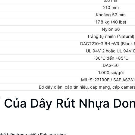
3.6 mm
210 mm
Khoảng 52 mm
17.8 kg (40 lbs)
Nylon 66
Trắng tự nhiên (Natural)
DACT210-3.6-L-WR (Black 
UL 94V-2 hoặc UL 94V-
-30°C đến +85°C
DAG-50
1.000 sợi/gói
MIL-S-23190E / SAE AS23
Bó dây điện, cáp tín hiệu, cáp mạng, cáp camera, 
 Của Dây Rút Nhựa Do
ổ biến trong nhiều lĩnh vực như: