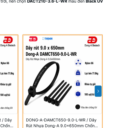
 trời, nên chọn
DACT210-3.6-L-WR
màu đen
Black UV
 / Dây
DONG-A-DAMCT650-9.0-L-WR / Dây
DONG-A-
 Chống
Rút Nhựa Dong-A 9.0×650mm Chống
Rút Nhự