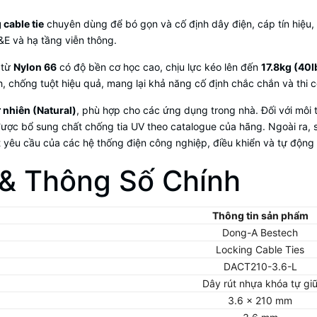
 cable tie
chuyên dùng để bó gọn và cố định dây điện, cáp tín hiệu
M&E và hạ tầng viễn thông.
 từ
Nylon 66
có độ bền cơ học cao, chịu lực kéo lên đến
17.8kg (40l
h, chống tuột hiệu quả, mang lại khả năng cố định chắc chắn và thi c
 nhiên (Natural)
, phù hợp cho các ứng dụng trong nhà. Đối với môi 
ợc bổ sung chất chống tia UV theo catalogue của hãng. Ngoài ra, 
t yêu cầu của các hệ thống điện công nghiệp, điều khiển và tự động
 & Thông Số Chính
Thông tin sản phẩm
Dong-A Bestech
Locking Cable Ties
DACT210-3.6-L
Dây rút nhựa khóa tự gi
3.6 × 210 mm