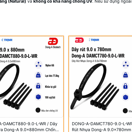
ắng (Natural)
và
không có khả năng chống UV
. Nếu sử dụng ngoài
-DAMCT880-9.0-L-WR / Dây
DONG-A-DAMCT780-9.0-L-WR
ựa Dong-A 9.0×880mm Chống
Rút Nhựa Dong-A 9.0×780mm