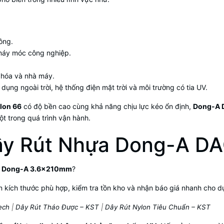
ông.
 máy móc công nghiệp.
 hóa và nhà máy.
ụng ngoài trời, hệ thống điện mặt trời và môi trường có tia UV.
lon 66
có độ bền cao cùng khả năng chịu lực kéo ổn định,
Dong-A 
t trong quá trình vận hành.
Dây Rút Nhựa Dong-A D
a Dong-A 3.6×210mm
?
 kích thước phù hợp, kiểm tra tồn kho và nhận báo giá nhanh cho d
ech
|
Dây Rút Tháo Được – KST
|
Dây Rút Nylon Tiêu Chuẩn – KST