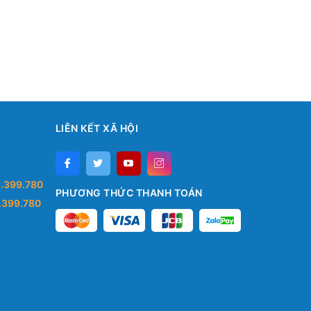
LIÊN KẾT XÃ HỘI
.399.780
PHƯƠNG THỨC THANH TOÁN
.399.780