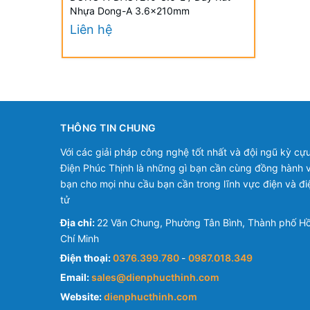
Nhựa Dong-A 3.6x210mm
Liên hệ
THÔNG TIN CHUNG
Với các giải pháp công nghệ tốt nhất và đội ngũ kỳ cựu
Điện Phúc Thịnh là những gì bạn cần cùng đồng hành v
bạn cho mọi nhu cầu bạn cần trong lĩnh vực điện và đi
tử
Địa chỉ:
22 Văn Chung, Phường Tân Bình, Thành phố H
Chí Minh
Điện thoại:
0376.399.780
-
0987.018.349
Email:
sales@dienphucthinh.com
Website:
dienphucthinh.com