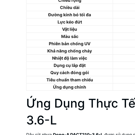
Chiều rộng
Chiều dài
Đường kính bó tối đa
Lực kéo đứt
Vật liệu
Màu sắc
Phiên bản chống UV
Khả năng chống cháy
Nhiệt độ làm việc
Dụng cụ lắp đặt
Quy cách đóng gói
Tiêu chuẩn tham chiếu
Ứng dụng chính
Ứng Dụng Thực Tế
3.6-L
Dây rút nhựa
Dong-A DACT210-3.6-L
được sử dụng ph