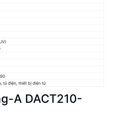
UV)
0
190
tủ điện, thiết bị điện tử
ng-A DACT210-