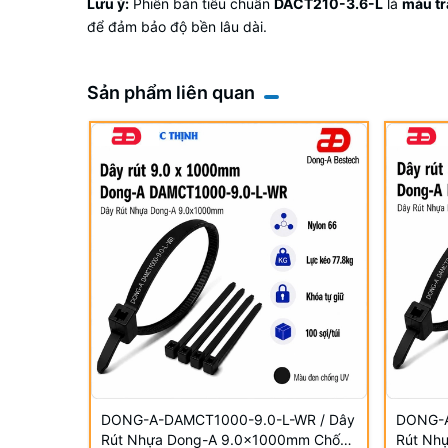
Lưu ý:
Phiên bản tiêu chuẩn
DACT210-3.6-L
là
màu tr
để đảm bảo độ bền lâu dài.
Sản phẩm liên quan
DONG-A-DAMCT1000-9.0-L-WR / Dây
DONG-A
Rút Nhựa Dong-A 9.0×1000mm Chống
Rút Nh