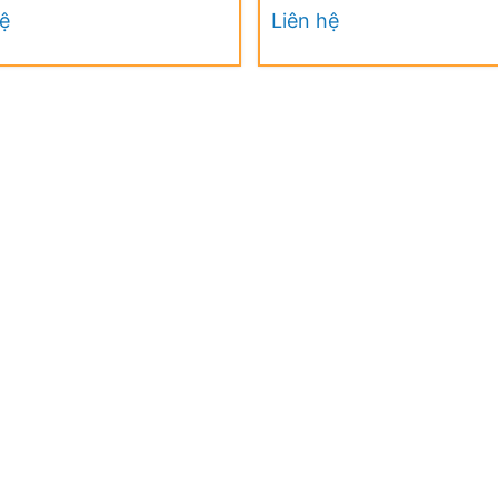
UV
hệ
Liên hệ