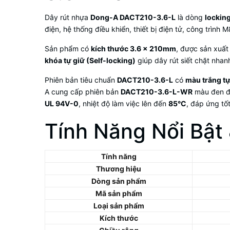
Dây rút nhựa
Dong-A DACT210-3.6-L
là dòng
locking
điện, hệ thống điều khiển, thiết bị điện tử, công trình 
Sản phẩm có
kích thước 3.6 × 210mm
, được sản xuất
khóa tự giữ (Self-locking)
giúp dây rút siết chặt nhan
Phiên bản tiêu chuẩn
DACT210-3.6-L
có
màu trắng tự
A cung cấp phiên bản
DACT210-3.6-L-WR
màu đen đư
UL 94V-0
, nhiệt độ làm việc lên đến
85°C
, đáp ứng tố
Tính Năng Nổi Bật
Tính năng
Thương hiệu
Dòng sản phẩm
Mã sản phẩm
Loại sản phẩm
Kích thước