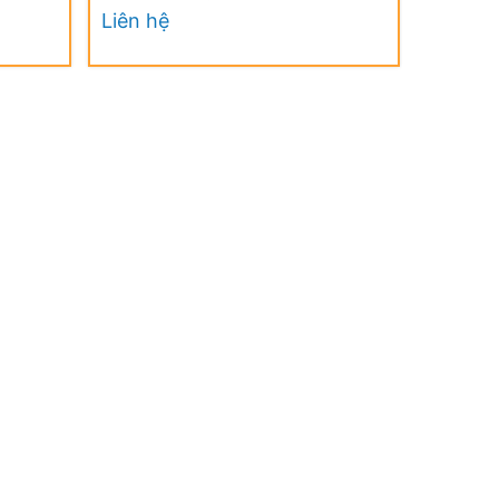
UV
UV
Liên hệ
Liên hệ