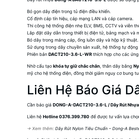
Bó gọn dây điện trong tủ điện điều khiển.
Cố định cáp tín hiệu, cáp mạng LAN và cáp camera.
Thi công hệ thống điện nhẹ ELV, BMS, CCTV và viễn th
Lắp đặt dây dẫn trong thiết bị điện tử, bảng mạch và
Bó dây trong máng cáp, ống luồn dây và hộp kỹ thuật.
Sử dụng trong dây chuyền sản xuất, hệ thống tự động
Phiên bản
DACT210-3.6-L-WR
thích hợp cho các ứng d
Nhờ cấu tạo
khóa tự giữ chắc chắn
, thân dây bằng
Ny
mỹ cho hệ thống điện, đồng thời giảm nguy cơ bung tuộ
Liên Hệ Báo Giá 
Cần báo giá
DONG-A-DACT210-3.6-L / Dây Rút Nhự
Liên hệ
Hotline 0376.399.780
để được tư vấn lựa chọn
→ Xem thêm:
Dây Rút Nylon Tiêu Chuẩn – Dong-A Best