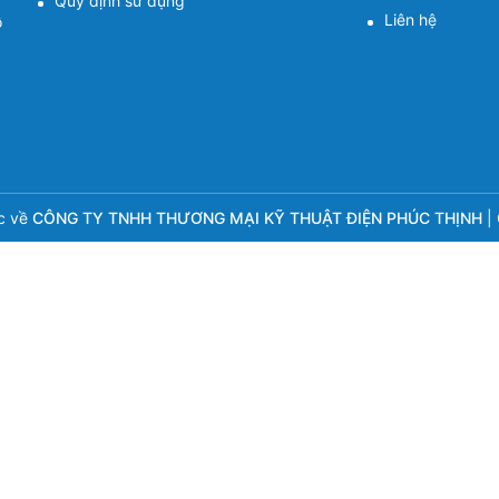
Quy định sử dụng
Liên hệ
ồ
c về
CÔNG TY TNHH THƯƠNG MẠI KỸ THUẬT ĐIỆN PHÚC THỊNH
|