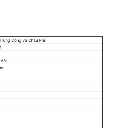
 Trung Đông và Châu Phi
M
 đôi
ơn