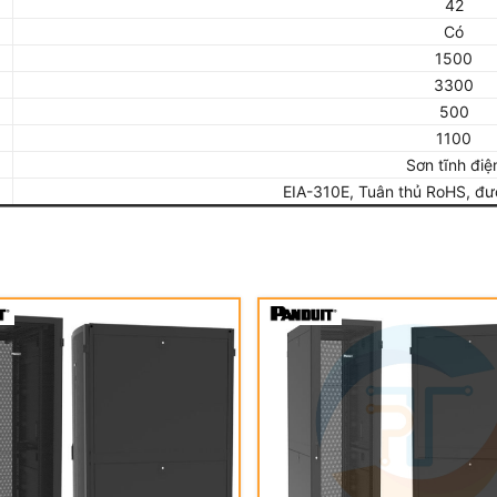
42
Có
1500
3300
500
1100
Sơn tĩnh điệ
EIA-310E, Tuân thủ RoHS, đượ