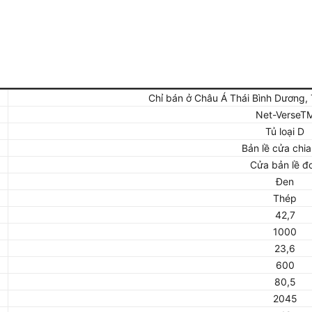
Chỉ bán ở Châu Á Thái Bình Dương,
Net-VerseT
Tủ loại D
Bản lề cửa chia
Cửa bản lề đ
Đen
Thép
42,7
1000
23,6
600
80,5
2045