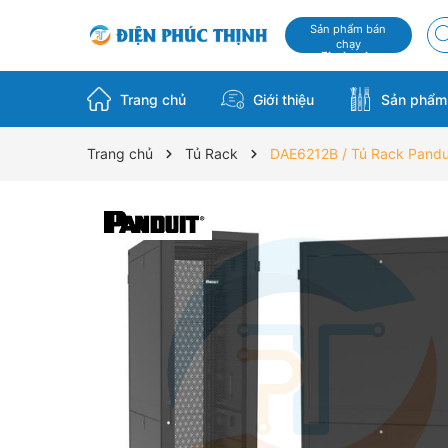
Sản phẩm bán
chạy
Flash sale
Trang chủ
Giới thiệu
Sản phẩ
Trang chủ
Tủ Rack
DAE6212B / Tủ Rack Pandui