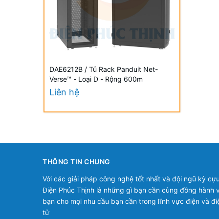
DAE6212B / Tủ Rack Panduit Net-
Verse™ - Loại D - Rộng 600m
Liên hệ
THÔNG TIN CHUNG
Với các giải pháp công nghệ tốt nhất và đội ngũ kỳ cựu
Điện Phúc Thịnh là những gì bạn cần cùng đồng hành v
bạn cho mọi nhu cầu bạn cần trong lĩnh vực điện và đi
tử