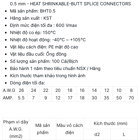
0.5 mm - HEAT SHRINKABLE-BUTT SPLICE CONNECTORS
Mã sản phẩm: BHT0.5
Hãng sản xuất : KST
Định mức điện tối đa : 600 Vmax
Nhiệt độ co ép: 150℃
Nhiệt độ hoạt động: -40℃ ~ +105℃
Vật liệu cách điện: PE mật độ cao
Vật liệu đầu cuối: Ống đồng
Số lượng sản phẩm: 100 Cái/Bịch
Bảo hành 1 năm theo tiêu chuẩn NSX / Hãng
Kích thước tham khảo trong hình ảnh
Dòng điện tối đa:
A.W.G
26
24
22
20
18
16
14
12
10
8
AMP.
5.5
7
9
12
17
18
30
35
50
70
Phạm vi dây
Kích thước (mm)
Mã sản
Màu vỏ cách
A.W.G.
phẩm
điện
d2
L
(mm2)