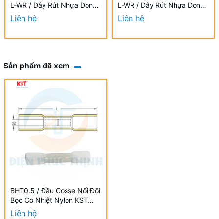
L-WR / Dây Rút Nhựa Dong-
L-WR / Dây Rút Nhựa Dong-
A 9.0×1000mm Chống UV
A 9.0×880mm Chống UV
Liên hệ
Liên hệ
Sản phẩm đã xem
BHT0.5 / Đầu Cosse Nối Đôi
Bọc Co Nhiệt Nylon KST
0.2-0.5 mm - HEAT
Liên hệ