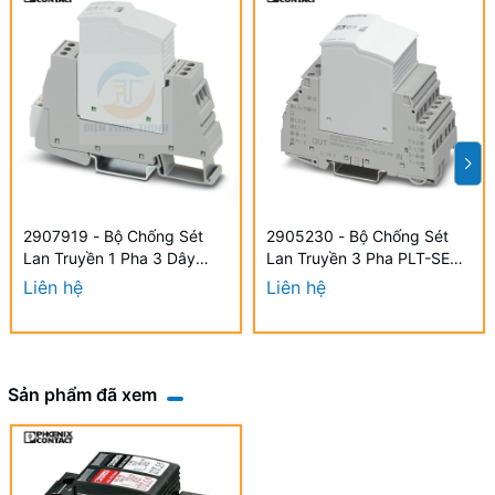
2907919 - Bộ Chống Sét
2905230 - Bộ Chống Sét
Lan Truyền 1 Pha 3 Dây
Lan Truyền 3 Pha PLT-SEC-
PLT-SEC-T3-230-FM-UT /
T3-3S-230-FM / Plug-in
Liên hệ
Liên hệ
Surge protection Phoenix
device protection hãng
Contact
Phoenix Contact
Sản phẩm đã xem