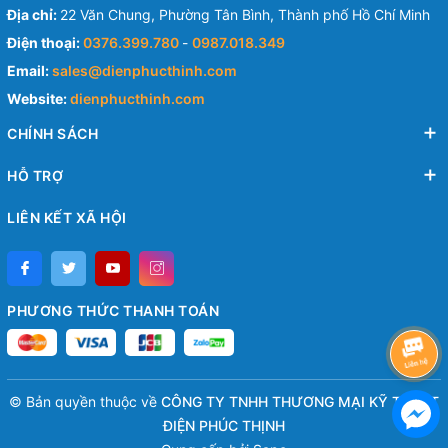
Địa chỉ:
22 Văn Chung, Phường Tân Bình, Thành phố Hồ Chí Minh
Điện thoại:
0376.399.780
-
0987.018.349
Email:
sales@dienphucthinh.com
Website:
dienphucthinh.com
CHÍNH SÁCH
HỖ TRỢ
LIÊN KẾT XÃ HỘI
PHƯƠNG THỨC THANH TOÁN
© Bản quyền thuộc về
CÔNG TY TNHH THƯƠNG MẠI KỸ THUẬT
ĐIỆN PHÚC THỊNH