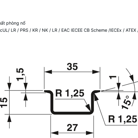
hất phòng nổ
UL/ LR / PRS / KR / NK / LR / EAC IECEE CB Scheme /IECEx / ATEX /