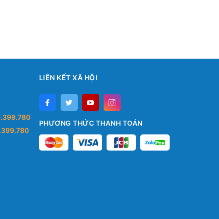
LIÊN KẾT XÃ HỘI
.399.780
PHƯƠNG THỨC THANH TOÁN
.399.780