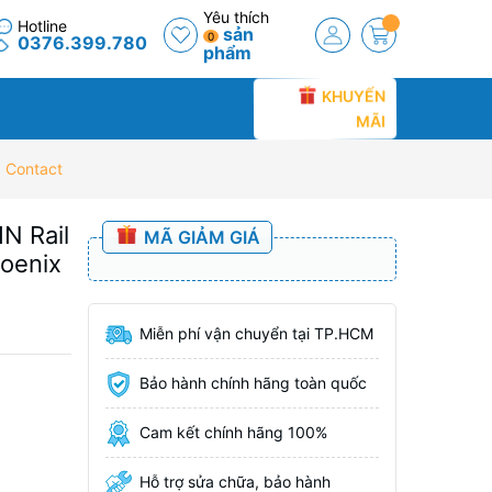
Yêu thích
Hotline
sản
0
0376.399.780
phẩm
KHUYẾN
MÃI
x Contact
IN Rail
MÃ GIẢM GIÁ
oenix
Miễn phí vận chuyển tại TP.HCM
g
Bảo hành chính hãng toàn quốc
Cam kết chính hãng 100%
Hỗ trợ sửa chữa, bảo hành