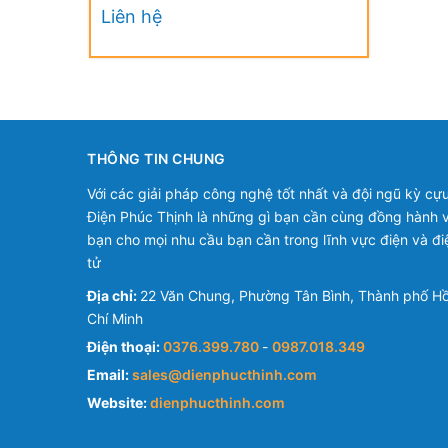
Phoenix Contact
Liên hệ
THÔNG TIN CHUNG
Với các giải pháp công nghệ tốt nhất và đội ngũ kỳ cựu
Điện Phúc Thịnh là những gì bạn cần cùng đồng hành v
bạn cho mọi nhu cầu bạn cần trong lĩnh vực điện và đi
tử
Địa chỉ:
22 Văn Chung, Phường Tân Bình, Thành phố H
Chí Minh
Điện thoại:
0376.399.780
-
0987.018.349
Email:
sales@dienphucthinh.com
Website:
dienphucthinh.com